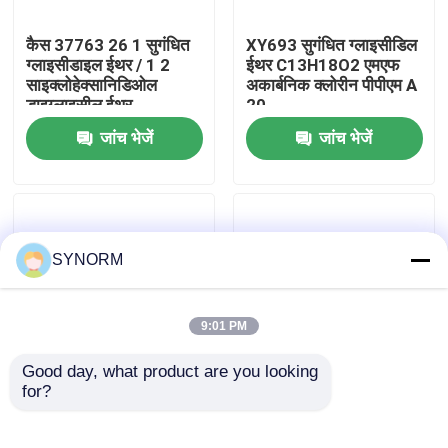
कैस 37763 26 1 सुगंधित
XY693 सुगंधित ग्लाइसीडिल
कारखाना भ्रमण
ग्लाइसीडाइल ईथर / 1 2
ईथर C13H18O2 एमएफ
साइक्लोहेक्सानिडिओल
अकार्बनिक क्लोरीन पीपीएम A
डाइग्लाइसील ईथर
20
गुणवत्ता नियंत्रण
जांच भेजें
जांच भेजें
संपर्क करें
एक उद्धरण की विनती करे
SYNORM
अल्किल ग्लाइसीडिल ईथर
9:01 PM
Good day, what product are you looking 
एलिफैटिक ग्लाइसीडिल ईथर
for?
रासायनिक प्रतिरोधी कोटिंग्स
XY693 p-tert-
के लिए XY691 सुगंधित
ब्यूटाइलफिनाइल ग्लाइसीडिल
ग्लाइसीडिल ईथर
ईथर, CAS 3101-60-8,
ग्लाइकोल डिग्लिसिडिल ईथर