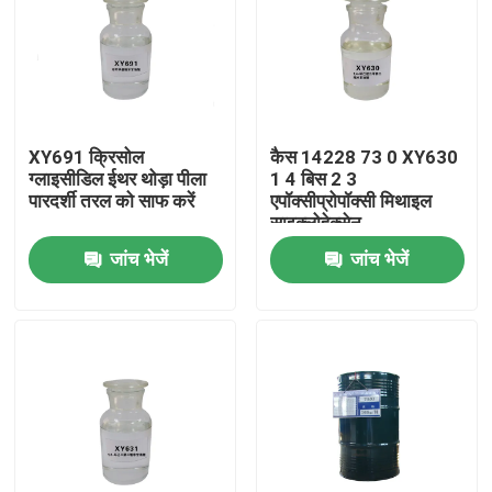
XY691 क्रिसोल
कैस 14228 73 0 XY630
ग्लाइसीडिल ईथर थोड़ा पीला
1 4 बिस 2 3
पारदर्शी तरल को साफ करें
एपॉक्सीप्रोपॉक्सी मिथाइल
साइक्लोहेक्सेन
जांच भेजें
जांच भेजें
घर
उत्पादों
हमारे बारे में