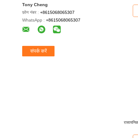
Tony Cheng
फ़ोन नंबर :
+8615068065307
WhatsApp :
+8615068065307
संपर्क करें
रासायनिक