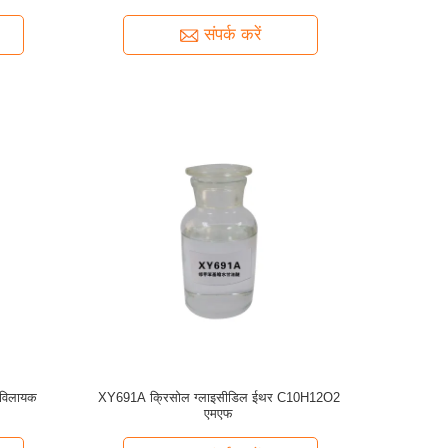
संपर्क करें
 विलायक
XY691A क्रिसोल ग्लाइसीडिल ईथर C10H12O2
एमएफ