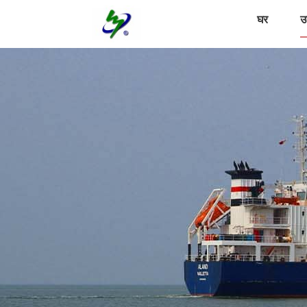
घर
उत