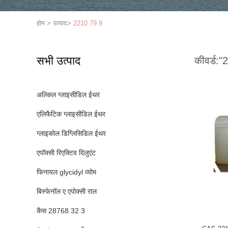
होम
>
उत्पाद
>
2210 79 9
सभी उत्पाद
कीवर्ड:
"
अल्किल ग्लाइसीडिल ईथर
एलिफैटिक ग्लाइसीडिल ईथर
ग्लाइकोल डिग्लिसिडिल ईथर
एपॉक्सी रिएक्टिव दिलुएंट
फिनायल glycidyl व्योम
बिस्फेनॉल ए एपोक्सी राल
कैस 28768 32 3