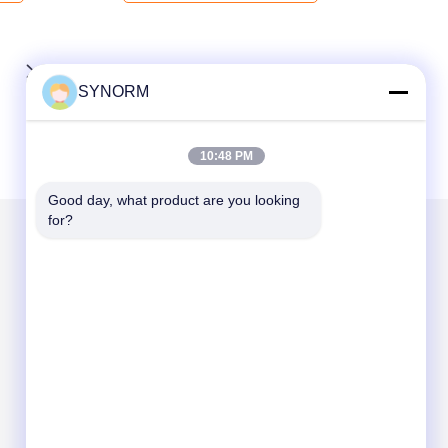
SYNORM
10:48 PM
Good day, what product are you looking 
for?
हमें मेल करें
Send