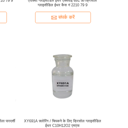
2210 79 9
एपॉक्सी ग्लाइसीडिल ईथर एक्सवाई 691 ओ-क्रिसोल
ग्लाइसीडिल ईथर कैस नं 2210 79 9
संपर्क करें
ा पारदर्शी
XY691A फ़्लोरिंग / चिपकने के लिए क्रिसोल ग्लाइसीडिल
ईथर C10H12O2 एमएफ