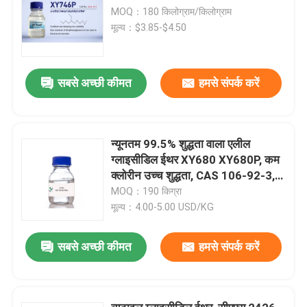
MOQ：180 किलोग्राम/किलोग्राम
मूल्य：$3.85-$4.50
सबसे अच्छी कीमत
हमसे संपर्क करें
न्यूनतम 99.5% शुद्धता वाला एलील
ग्लाइसीडिल ईथर XY680 XY680P, कम
क्लोरीन उच्च शुद्धता, CAS 106-92-3,
CH2=CHCH2OCH2 CHCH2 O MF,
MOQ：190 किग्रा
बहुलक और युग्मन एजेंट के लिए कच्चा माल
मूल्य：4.00-5.00 USD/KG
सबसे अच्छी कीमत
हमसे संपर्क करें