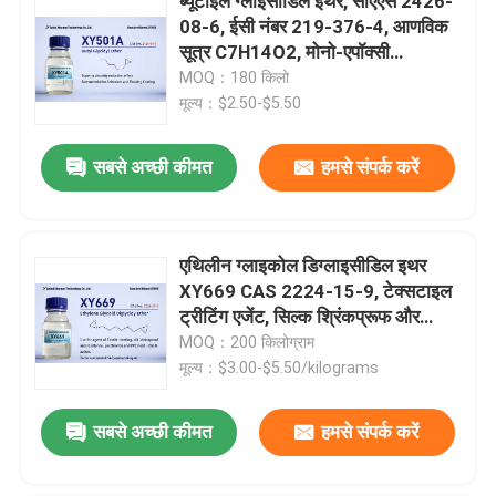
ब्यूटाइल ग्लाइसीडिल ईथर, सीएएस 2426-
08-6, ईसी नंबर 219-376-4, आणविक
सूत्र C7H14O2, मोनो-एपॉक्सी
कार्यात्मक, उच्च शुद्धता कम क्लोरीन,
MOQ：180 किलो
ब्यूटाइल 2,3-एपॉक्सीप्रोपाइल ईथर
मूल्य：$2.50-$5.50
सबसे अच्छी कीमत
हमसे संपर्क करें
एथिलीन ग्लाइकोल डिग्लाइसीडिल इथर
XY669 CAS 2224-15-9, टेक्सटाइल
ट्रीटिंग एजेंट, सिल्क श्रिंकप्रूफ और
रेसिस्टेंस एजेंट, परक्लोराइड और पीवीसी हीट
MOQ：200 किलोग्राम
स्टेबिलाइजेशन एजेंट, एपॉक्सी एम्बेडिंग
मूल्य：$3.00-$5.50/kilograms
कास्टिंग के लिए उपयुक्त
सबसे अच्छी कीमत
हमसे संपर्क करें