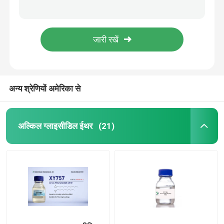
कैस 25038 04 4 XY633 ग्लिसरॉल ट्राइग्लिसिडल ईथर त्वरक एपॉक्सी रेजिन के लिए
साइक्लोहेक्सानोल 4 4 1 मिथाइलथाइलीडीन बिस 30583 72 3 पॉलिमर 2 क्लोरोमिथाइल ऑक्सिरैन
एपॉक्सी रिएक्टिव दिलुएंट
XY746 एपॉक्सी रिएक्टिव Diluent 2 Ethyvlhexvlglvcidvlether C11H222 एमएफ
एपॉक्सी ग्लाइसीडिल ईथर एक्सवाई 748 कैस नं 68609-97-2
फिनायल glycidyl व्योम
कोटिंग के लिए कैस 68609 97 2 LS-AGE कार्बन 22 से कार्बन मिरिस्टिल ईथर रिएक्टिव Diluent
अन्य श्रेणियों अमेरिका से
बिस्फेनॉल ए एपोक्सी राल
कैस 28768 32 3
अल्किल ग्लाइसीडिल ईथर
(21)
Amine इलाज एजेंट
एलिल ग्लाइसीडिल ईथर
हाइड्रोजनीकृत बिस्फेनॉल एक एपॉक्सी राल