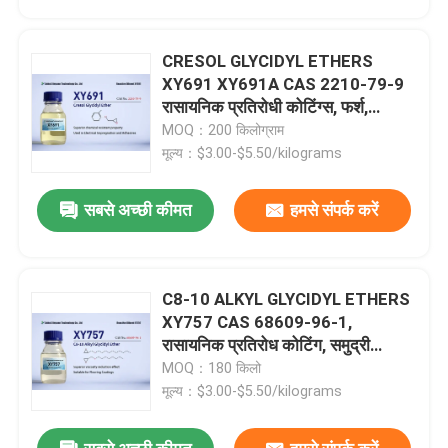
CRESOL GLYCIDYL ETHERS
XY691 XY691A CAS 2210-79-9
रासायनिक प्रतिरोधी कोटिंग्स, फर्श,
कंक्रीट सिविल इंजीनियरिंग चिपकने वाले,
MOQ：200 किलोग्राम
सामान्य प्रयोजन चिपकने वाले, टूल्स, विशेष
मूल्य：$3.00-$5.50/kilograms
उपचार एजेंट adducts
सबसे अच्छी कीमत
हमसे संपर्क करें
C8-10 ALKYL GLYCIDYL ETHERS
घर
XY757 CAS 68609-96-1,
रासायनिक प्रतिरोध कोटिंग, समुद्री
कोटिंग, टूलिंग और कास्टिंग, सामान्य
MOQ：180 किलो
उत्पादों
प्रयोजन के चिपकने वाले, 100% ठोस
मूल्य：$3.00-$5.50/kilograms
कोटिंग
हमारे बारे में