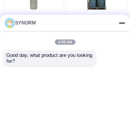
C10H12O2 आणविक सूत्र
औद्योगिक ग्रेड
SYNORM
रंगहीन पारदर्शी तरल विशिष्ट
C6H5CH2OCH2 CHCH2
गुरुत्वाकर्षण 1.08
O स्ट्रक्चरल फॉर्मूला फ्लैश
बर्निंग प्वाइंट> 200 ℃
4:56 AM
सबसे अच्छी कीमत
सबसे अच्छी कीमत
Good day, what product are you looking 
for?
हमसे संपर्क करें
हमसे संपर्क करें
और देखो
होम
हमारे बारे में
हमसे संपर्क करें
Desktop Site
साइटमैप
Privacy Policy