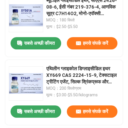
ब्यूटाइल ग्लाइसीडिल ईथर, सीएएस 2426-
08-6, ईसी नंबर 219-376-4, आणविक
सूत्र C7H14O2, मोनो-एपॉक्सी
कार्यात्मक, उच्च शुद्धता कम क्लोरीन,
MOQ：180 किलो
ब्यूटाइल 2,3-एपॉक्सीप्रोपाइल ईथर
मूल्य：$2.50-$5.50
सबसे अच्छी कीमत
हमसे संपर्क करें
एथिलीन ग्लाइकोल डिग्लाइसीडिल इथर
XY669 CAS 2224-15-9, टेक्सटाइल
ट्रीटिंग एजेंट, सिल्क श्रिंकप्रूफ और
रेसिस्टेंस एजेंट, परक्लोराइड और पीवीसी हीट
MOQ：200 किलोग्राम
स्टेबिलाइजेशन एजेंट, एपॉक्सी एम्बेडिंग
मूल्य：$3.00-$5.50/kilograms
कास्टिंग के लिए उपयुक्त
सबसे अच्छी कीमत
हमसे संपर्क करें