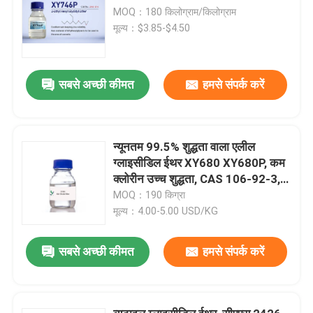
MOQ：180 किलोग्राम/किलोग्राम
मूल्य：$3.85-$4.50
सबसे अच्छी कीमत
हमसे संपर्क करें
न्यूनतम 99.5% शुद्धता वाला एलील
ग्लाइसीडिल ईथर XY680 XY680P, कम
क्लोरीन उच्च शुद्धता, CAS 106-92-3,
CH2=CHCH2OCH2 CHCH2 O MF,
MOQ：190 किग्रा
बहुलक और युग्मन एजेंट के लिए कच्चा माल
मूल्य：4.00-5.00 USD/KG
सबसे अच्छी कीमत
हमसे संपर्क करें