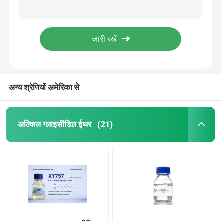
कैस 25038 04 4 XY633 ग्लिसरॉल ट्राइग्लिसिडल ईथर त्वरक एपॉक्सी रेजिन के लिए
साइक्लोहेक्सानोल 4 4 1 मिथाइलथाइलीडीन बिस 30583 72 3 पॉलिमर 2 क्लोरोमिथाइल ऑक्सिरैन
एपॉक्सी रिएक्टिव दिलुएंट
XY746 एपॉक्सी रिएक्टिव Diluent 2 Ethyvlhexvlglvcidvlether C11H222 एमएफ
एपॉक्सी ग्लाइसीडिल ईथर एक्सवाई 748 कैस नं 68609-97-2
फिनायल glycidyl व्योम
कोटिंग के लिए कैस 68609 97 2 LS-AGE कार्बन 22 से कार्बन मिरिस्टिल ईथर रिएक्टिव Diluent
अन्य श्रेणियों अमेरिका से
बिस्फेनॉल ए एपोक्सी राल
कैस 28768 32 3
अल्किल ग्लाइसीडिल ईथर
(21)
Amine इलाज एजेंट
एलिल ग्लाइसीडिल ईथर
हाइड्रोजनीकृत बिस्फेनॉल एक एपॉक्सी राल