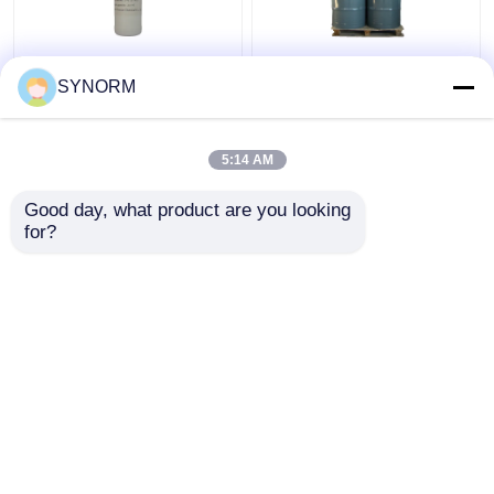
C10H12O2 आणविक सूत्र
औद्योगिक ग्रेड
SYNORM
रंगहीन पारदर्शी तरल विशिष्ट
C6H5CH2OCH2 CHCH2
गुरुत्वाकर्षण 1.08
O स्ट्रक्चरल फॉर्मूला फ्लैश
बर्निंग प्वाइंट> 200 ℃
5:14 AM
सबसे अच्छी कीमत
सबसे अच्छी कीमत
Good day, what product are you looking 
for?
हमसे संपर्क करें
हमसे संपर्क करें
और देखो
होम
हमारे बारे में
हमसे संपर्क करें
Desktop Site
साइटमैप
Privacy Policy