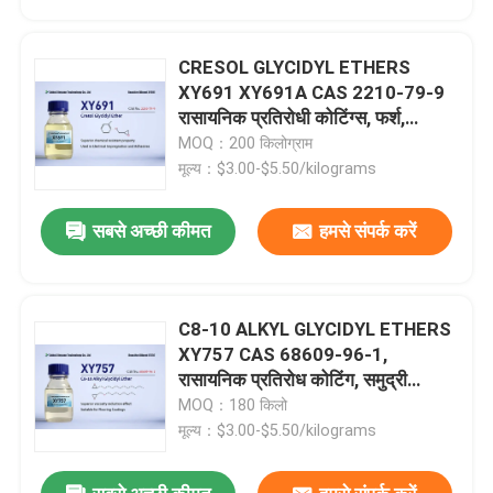
CRESOL GLYCIDYL ETHERS
XY691 XY691A CAS 2210-79-9
रासायनिक प्रतिरोधी कोटिंग्स, फर्श,
कंक्रीट सिविल इंजीनियरिंग चिपकने वाले,
MOQ：200 किलोग्राम
सामान्य प्रयोजन चिपकने वाले, टूल्स, विशेष
मूल्य：$3.00-$5.50/kilograms
उपचार एजेंट adducts
सबसे अच्छी कीमत
हमसे संपर्क करें
C8-10 ALKYL GLYCIDYL ETHERS
घर
XY757 CAS 68609-96-1,
रासायनिक प्रतिरोध कोटिंग, समुद्री
कोटिंग, टूलिंग और कास्टिंग, सामान्य
MOQ：180 किलो
उत्पादों
प्रयोजन के चिपकने वाले, 100% ठोस
मूल्य：$3.00-$5.50/kilograms
कोटिंग
हमारे बारे में