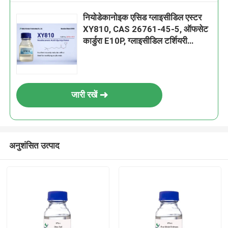
नियोडेकानोइक एसिड ग्लाइसीडिल एस्टर
XY810, CAS 26761-45-5, ऑफसेट
कार्डुरा E10P, ग्लाइसीडिल टर्शियरी
कार्बोनेट, EC संख्या 247-979-2,
आणविक सूत्र C13H24O3, 2,3-
एपॉक्सीप्रोपाइल नियोडेकानोएट
जारी रखें
अनुशंसित उत्पाद