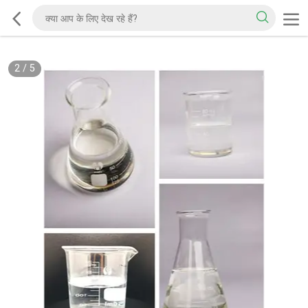
2
/
5