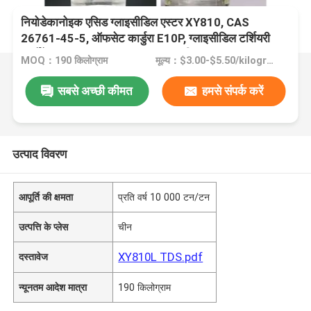
नियोडेकानोइक एसिड ग्लाइसीडिल एस्टर XY810, CAS
26761-45-5, ऑफसेट कार्डुरा E10P, ग्लाइसीडिल टर्शियरी
कार्बोनेट, EC संख्या 247-979-2, आणविक सूत्र C13H24O3,
MOQ：190 किलोग्राम
मूल्य：$3.00-$5.50/kilograms
2,3-एपॉक्सीप्रोपाइल नियोडेकानोएट
सबसे अच्छी कीमत
हमसे संपर्क करें
उत्पाद विवरण
आपूर्ति की क्षमता
प्रति वर्ष 10 000 टन/टन
उत्पत्ति के प्लेस
चीन
XY810L TDS.pdf
दस्तावेज
न्यूनतम आदेश मात्रा
190 किलोग्राम