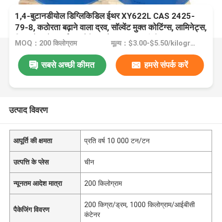
1,4-बुटानडीयोल डिग्लिकिडिल ईथर XY622L CAS 2425-
79-8, कठोरता बढ़ाने वाला द्रव, सॉल्वेंट मुक्त कोटिंग्स, लामिनेट्स,
चिपकने वाले पदार्थ, कम्पोजिट और अन्य इपॉक्सी सिस्टम, कम
MOQ：200 किलोग्राम
मूल्य：$3.00-$5.50/kilograms
हेलोजन
सबसे अच्छी कीमत
हमसे संपर्क करें
उत्पाद विवरण
आपूर्ति की क्षमता
प्रति वर्ष 10 000 टन/टन
उत्पत्ति के प्लेस
चीन
न्यूनतम आदेश मात्रा
200 किलोग्राम
200 किग्रा/ड्रम, 1000 किलोग्राम/आईबीसी
पैकेजिंग विवरण
कंटेनर