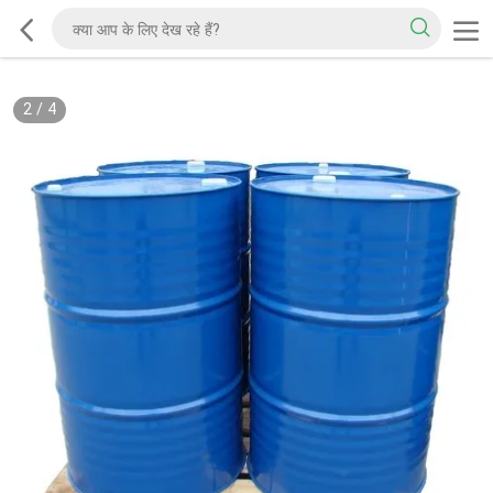
2
/
4