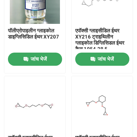
पॉलीप्रोपाइलीन ग्लाइकोल
एपॉक्सी ग्लाइसीडिल ईथर
डाइग्लिसिडिल ईथर XY207
XY216 ट्राइथिलीन
ग्लाइकोल डिग्लिसिडल ईथर
कैस 1954 28 5
जांच भेजें
जांच भेजें
घर
उत्पादों
हमारे बारे में