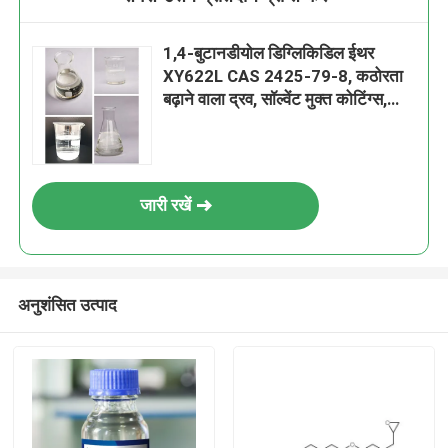
1,4-बुटानडीयोल डिग्लिकिडिल ईथर
XY622L CAS 2425-79-8, कठोरता
बढ़ाने वाला द्रव, सॉल्वेंट मुक्त कोटिंग्स,
लामिनेट्स, चिपकने वाले पदार्थ, कम्पोजिट
और अन्य इपॉक्सी सिस्टम, कम हेलोजन
जारी रखें
अनुशंसित उत्पाद