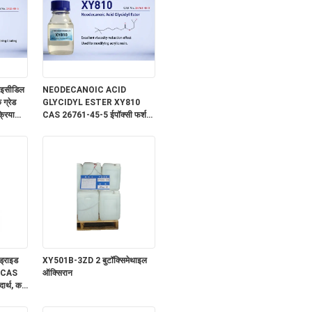
लाइसीडिल
NEODECANOIC ACID
ग्रेड
GLYCIDYL ESTER XY810
्रियाशील
CAS 26761-45-5 ईपॉक्सी फर्श
कोटिंग्स, पॉलिएस्टर या एक्रिलिक राल
में द्रव
ड्राइड
XY501B-3ZD 2 बुटॉक्सिमेथाइल
, CAS
ऑक्सिरान
र्थ, कम
रतिरोध,