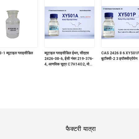
1 ब्यूटाइल ग्लाइसीडिल
ब्यूटाइल ग्लाइसीडिल ईथर, सीएएस
CAS 2426 8 6 XY501P
2426-08-6, ईसी नंबर 219-376-
बूटॉक्सी-2 3 इपॉक्सीप्रोपेन
4, आणविक सूत्र C7H14O2, मोनो-
एपॉक्सी कार्यात्मक, उच्च शुद्धता कम
क्लोरीन, ब्यूटाइल 2,3-
एपॉक्सीप्रोपाइल ईथर
फैक्टरी यात्रा