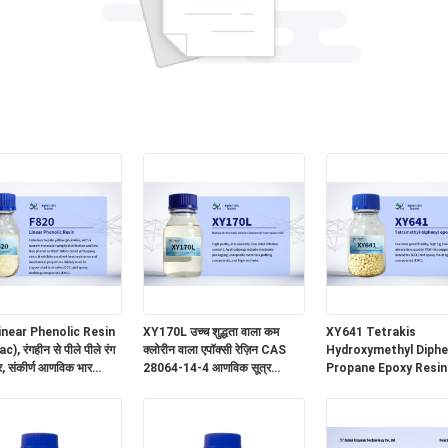
inear Phenolic Resin
XY170L उच्च शुद्धता वाला कम
XY641 Tetrakis
), रंगहीन से पीले पीले रंग
क्लोरीन वाला एपॉक्सी रेज़िन CAS
Hydroxymethyl Diphe
ार, संकीर्ण आणविक भार
28064-14-4 आणविक सूत्र
Propane Epoxy Resi
र मुक्त फेनोल और आयनिक
(C6H6O.C3H5ClO.CH2O)x,
85954-11-6 4,4'-Bis (
ं के अति निम्न स्तर
पॉली बिसफेनॉल F-को-
epoxypropoxy) -3,3",5
एपिक्लोरोहाइड्रिन ग्लाइसीडिल एंड-
टेट्रामेथिलबिफेनिल
कैप्ड