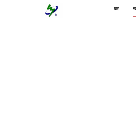
घर
उत