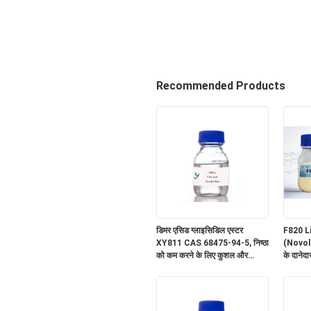
Recommended Products
डिमर एसिड ग्लाइसिडिल एस्टर
F820 L
XY811 CAS 68475-94-5, निष्ठा
(Novolac
को कम करने के लिए कुशल और
के दानेद
आर्थिक द्रव, मुख्य रूप से कोटिंग और
वितरण औ
चिपकने के लिए
अशुद्धियो