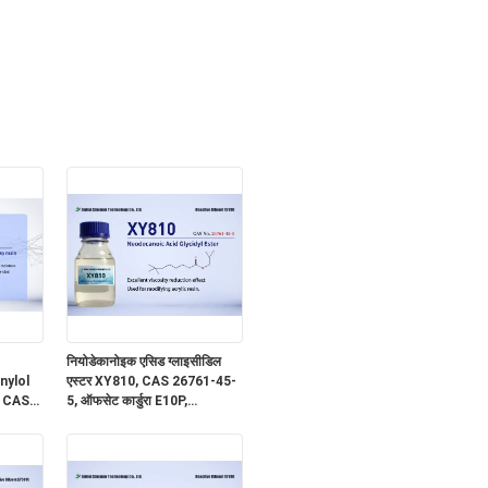
नियोडेकानोइक एसिड ग्लाइसीडिल
nylol
एस्टर XY810, CAS 26761-45-
n CAS
5, ऑफसेट कार्डुरा E10P,
(2,3-
ग्लाइसीडिल टर्शियरी कार्बोनेट, EC
,5'-
संख्या 247-979-2, आणविक सूत्र
C13H24O3, 2,3-एपॉक्सीप्रोपाइल
नियोडेकानोएट