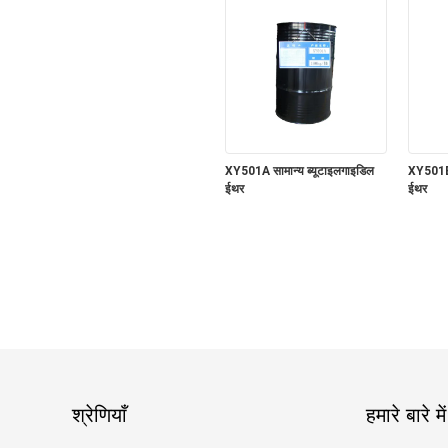
XY501A सामान्य ब्यूटाइलगाइडिल
XY501B-
ईथर
ईथर
श्रेणियाँ
हमारे बारे में