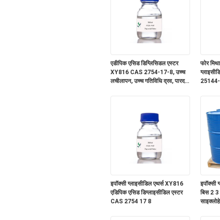
एडीपिक एसिड डिग्लिसिडल एस्टर
फोर मिथा
XY816 CAS 2754-17-8, उच्च
ग्लाइसी
लचीलापन, उच्च गतिविधि द्रव, पारदर्शी
25144-0
तरल, बहु-एपॉक्सी कार्यात्मक ग्लिसिडल
प्रतिरोध,
एस्टर
कोटिंग्स,
पदार्थ, इ
इपॉक्सी ग्लाइसीडिल एथर्स XY816
इपॉक्सी
एडिपिक एसिड डिग्लाइसीडिल एस्टर
बिस 2 3 
CAS 2754 17 8
साइक्लोह
डाइकार्ब
03 6