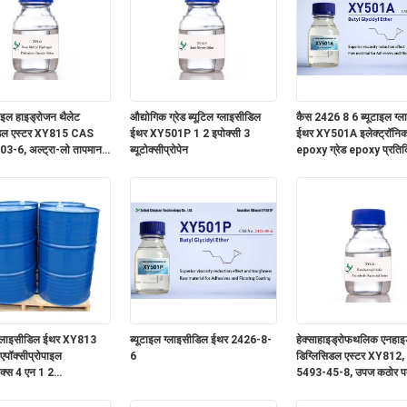
इल हाइड्रोजन थैलेट
औद्योगिक ग्रेड ब्यूटिल ग्लाइसीडिल
कैस 2426 8 6 ब्यूटाइल ग्
डिल एस्टर XY815 CAS
ईथर XY501P 1 2 इपोक्सी 3
ईथर XY501A इलेक्ट्रॉनिक 
3-6, अल्ट्रा-लो तापमान
ब्यूटोक्सीप्रोपेन
epoxy ग्रेड epoxy प्रतिक
 बंधन शक्ति में सुधार,
मंदक
 समग्र सामग्री, चिपकने वाले
लेक्ट्रॉनिक उद्योग के लिए
 ग्लाइसीडिल ईथर XY813
ब्यूटाइल ग्लाइसीडिल ईथर 2426-8-
हेक्साहाइड्रोफथलिक एनहाइ
एपॉक्सीप्रोपाइल
6
डिग्लिसिडल एस्टर XY812
ेक्स 4 एन 1 2
5493-45-8, उपज कठोर पदा
ोक्सिलेट CAS नंबर 21544
चिपचिपापन, उत्कृष्ट थर्मल प्
यांत्रिक शक्ति