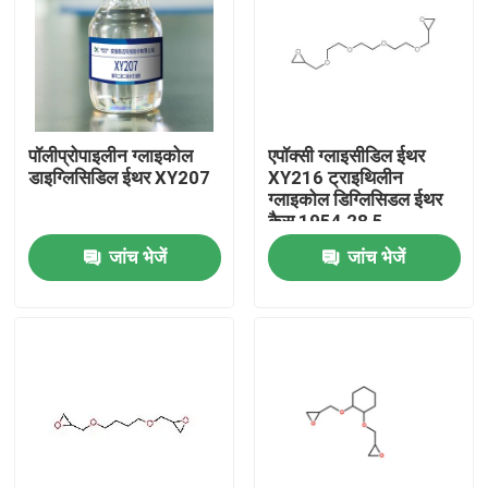
पॉलीप्रोपाइलीन ग्लाइकोल
एपॉक्सी ग्लाइसीडिल ईथर
डाइग्लिसिडिल ईथर XY207
XY216 ट्राइथिलीन
ग्लाइकोल डिग्लिसिडल ईथर
कैस 1954 28 5
जांच भेजें
जांच भेजें
घर
उत्पादों
हमारे बारे में