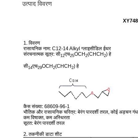
उत्पाद विवरण
XY748 ऑ
1. विवरण
रासायनिक नाम: C12-14 Alkyl ग्लाइसीडिल ईथर
संरचनात्मक सूत्र: सी
एच
OCH
(CHCH
) हे
12
25
2
2
सी
एच
OCH
(CHCH
) हे
14
29
2
2
कैस संख्या: 68609-96-1
भौतिक और रासायनिक चरित्र: बेरंग पारदर्शी तरल, कोई अड़चन गंध
कम विषाक्त, कम अस्थिरता
सूरत: बेरंग पारदर्शी तरल
2. तकनीकी डाटा शीट