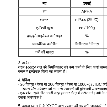
मद
इकाई
रंग
APHA
श्यानता
mPa.s (25 ℃)
एपॉक्सी मूल्य
eq / 100g
हाइड्रोलाइज़ेबल क्लोराइड
%
अकार्बनिक क्लोरीन
मिलीग्राम / किग्रा
नमी की मात्रा
%
3. आवेदन
तरल epoxy राल की चिपचिपाहट को कम करने के लिए, फर्श सामग्री क
बनाने में इस्तेमाल किया जा सकता है।
4. पैकिंग
- 20 किग्रा / बैरल या 200 किग्रा / बैरल या 1000kgs / IBC कंटे
- भंडारण और परिवहन को सामान्य रसायनों की बुनियादी आवश्यकता
- एक शांत, सूखे और अच्छी तरह हवादार क्षेत्र में स्टोर करें।नमी 
रखना आवश्यक है।
5. कृपया ध्यान दें कि XYCC द्वारा प्रदान की गई सभी जानकारी निश