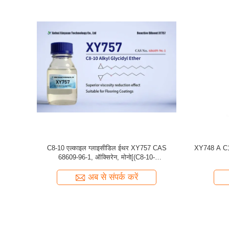
कार्बन 22 से
फर्श सामग्री / एम्बेडिंग के लिए C10 अल्काइल ग्लाइसीडिल
XY757 ऑक्टा
luent
ईथर XY747
अब से संपर्क करें