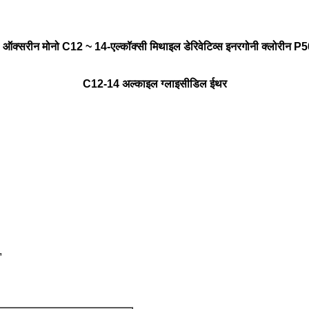
क्सरीन मोनो C12 ~ 14-एल्कॉक्सी मिथाइल डेरिवेटिव्स इनरगोनी क्लोरीन P5
C12-14 अल्काइल ग्लाइसीडिल ईथर
,