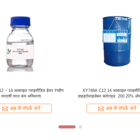
इल / डेसील ग्लाइसीडिल ईथर सीएएस नंबर
कोटिंग के लिए C12 14 अल्काइल ग्लाइ
68609-96-1 उच्च गुणवत्ता
XY748 स्पष्ट पारदर्शी तरल
अब से संपर्क करें
अब से संपर्क करें