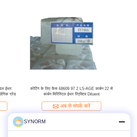
सीडिल ईथर
औद्योगिक ग्रेड C8 C10 CAS 68609 96 1 रासायनिक
C8-10 एल
प्रतिरोध कोटिंग / समुद्री कोटिंग
68609
एल्कोक्सी)मिथ
अब से संपर्क करें
SYNORM