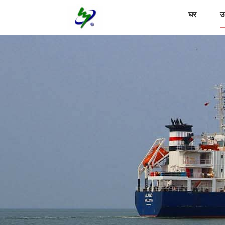
घर
उत